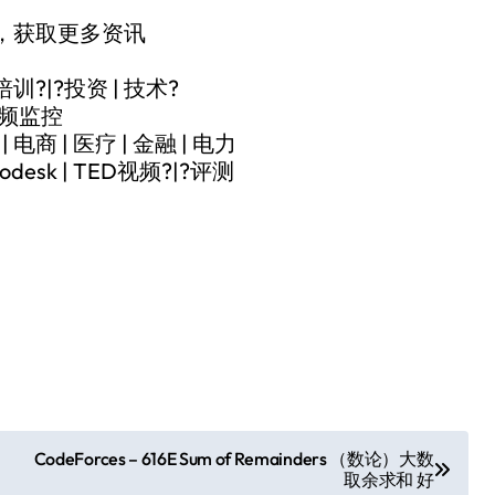
，获取更多资讯
培训?|?投资 | 技术?
视频监控
| 电商 | 医疗 | 金融 | 电力
lodesk | TED视频?|?评测
CodeForces – 616E Sum of Remainders （数论）大数
取余求和 好