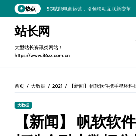
跳
热点
5G赋能电商运营，引领移动互联新变革
转
到
容器化+K8s编排：视觉系统高效部署新范
内
站长网
容
5G驱动通信革新，融合资源新标杆
5G引领新时代，中国科技领跑全球
大型站长资讯类网站！
https://www.86zz.com.cn
容器化多媒体服务架构优化实践
5G驱动通讯革新，客户端开发迈入移动
容器化部署与编排优化：构建高效科技架
首页
大数据
2021
【新闻】 帆软软件携手星环科
5G赋能，iOS通讯提速新时代
大数据
Windows前端开发环境高效搭建与运行库
【新闻】 帆软软件