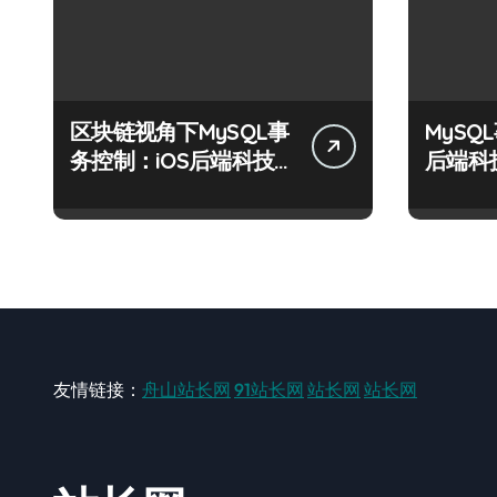
区块链视角下MySQL事
MySQ
务控制：iOS后端科技
后端科
实战精要
制术
友情链接：
舟山站长网
91站长网
站长网
站长网