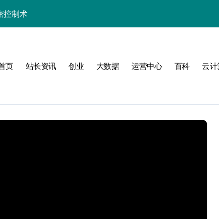
密控制术
制高阶技术实战
长学院助你科技通关
首页
站长资讯
创业
大数据
运营中心
百科
云计
发者的数据科技利器
的高效实践精要
精解与科技应用
实战精要指南
技实战赋能方案
制策略深度解析
端科技实战精要