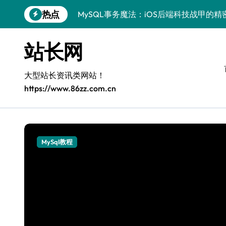
跳
热点
MySQL事务魔法：iOS后端科技战甲的精
转
到
科技赋能：站长学院揭秘MySQL事务控
内
站长网
容
技术精进：MySQL事务控制全解析，站
鸿蒙生态下MySQL事务控制：边缘AI开
大型站长资讯类网站！
https://www.86zz.com.cn
Go语言赋能MySQL事务管理：科技驱动
AI赋能站长：MySQL事务控制技术实战
MySQL进阶：系统工程师事务控制科技
MySql教程
VR开发进阶：MySQL事务控制精析与科
MySQL事务处理：科技赋能下的高效控
区块链视角下MySQL事务控制：iOS后