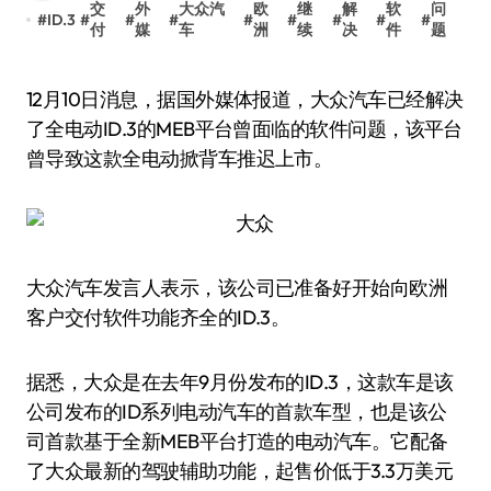
交
外
大众汽
欧
继
解
软
问
#
ID.3
#
#
#
#
#
#
#
#
付
媒
车
洲
续
决
件
题
12月10日消息，据国外媒体报道，大众汽车已经解决
了全电动ID.3的MEB平台曾面临的软件问题，该平台
曾导致这款全电动掀背车推迟上市。
大众汽车发言人表示，该公司已准备好开始向欧洲
客户交付软件功能齐全的ID.3。
据悉，大众是在去年9月份发布的ID.3，这款车是该
公司发布的ID系列电动汽车的首款车型，也是该公
司首款基于全新MEB平台打造的电动汽车。它配备
了大众最新的驾驶辅助功能，起售价低于3.3万美元