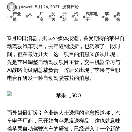
由 dawei
5 月 24, 2021
没有评论
产业
人
厂
发
开
汽
汽车电
苹
要
#
#
#
#
#
#
#
#
#
链
士
商
送
始
车
子
果
来
12月10日消息，据国外媒体报道，备受期待的苹果自
动驾驶汽车项目，去年遇到波折，也沉寂了一段时
间，但在最近几天，这一项目的消息又多次出现，
先是苹果调整自动驾驶项目主管，交由机器学习与
AI战略高级副总裁负责，随后又出现了苹果与台积
电合作研发一种自动驾驶芯片的消息。
而外媒最新援引产业链人士透露的消息报道称，汽
车电子厂商，已开始向苹果发送样品，这也就意味
着苹果自动驾驶汽车的研发，已经进入了一个新的