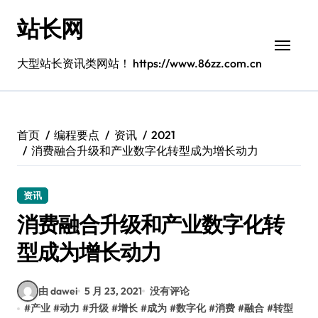
跳
站长网
转
到
内
大型站长资讯类网站！ https://www.86zz.com.cn
容
首页
编程要点
资讯
2021
消费融合升级和产业数字化转型成为增长动力
资讯
消费融合升级和产业数字化转
型成为增长动力
由 dawei
5 月 23, 2021
没有评论
#
产业
#
动力
#
升级
#
增长
#
成为
#
数字化
#
消费
#
融合
#
转型