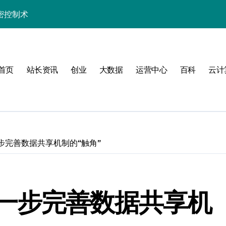
密控制术
制高阶技术实战
长学院助你科技通关
首页
站长资讯
创业
大数据
运营中心
百科
云计
发者的数据科技利器
的高效实践精要
精解与科技应用
实战精要指南
步完善数据共享机制的“触角”
技实战赋能方案
制策略深度解析
一步完善数据共享机
端科技实战精要