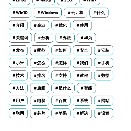
Linux
MySql
SEO.
Win7
Win10
Windows
云计算
什么
介绍
企业
优化
使用
关键词
分析
办法
华为
发布
哪些
如何
安全
安装
小米
怎么
怎样
我们
手机
技术
排名
支持
教程
数据
方法
旗舰
是什么
智能
用户
电脑
百度
系统
网站
联网
芯片
苹果
解决
设置