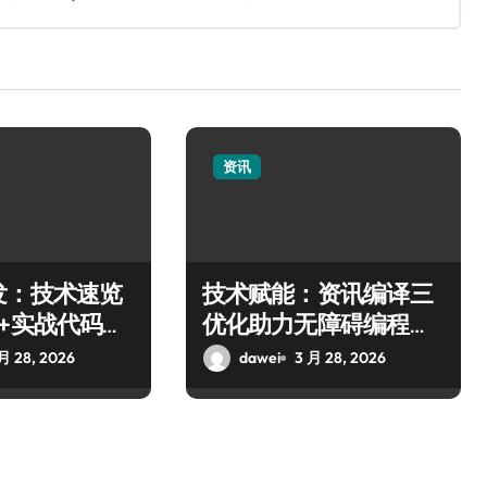
资讯
发：技术速览
技术赋能：资讯编译三
+实战代码全
优化助力无障碍编程新
发展
月 28, 2026
dawei
3 月 28, 2026