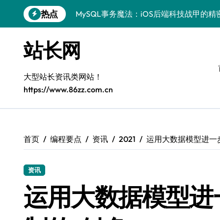
跳
热点
MySQL事务魔法：iOS后端科技战甲的精
转
到
科技赋能：站长学院揭秘MySQL事务控
内
站长网
容
技术精进：MySQL事务控制全解析，站
鸿蒙生态下MySQL事务控制：边缘AI开
大型站长资讯类网站！
https://www.86zz.com.cn
Go语言赋能MySQL事务管理：科技驱动
AI赋能站长：MySQL事务控制技术实战
MySQL进阶：系统工程师事务控制科技
首页
编程要点
资讯
2021
运用大数据模型进一
VR开发进阶：MySQL事务控制精析与科
资讯
MySQL事务处理：科技赋能下的高效控
运用大数据模型进
区块链视角下MySQL事务控制：iOS后