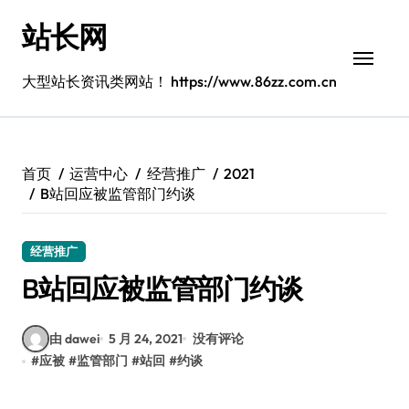
跳
站长网
转
到
内
大型站长资讯类网站！ https://www.86zz.com.cn
容
首页
运营中心
经营推广
2021
B站回应被监管部门约谈
经营推广
B站回应被监管部门约谈
由 dawei
5 月 24, 2021
没有评论
#
应被
#
监管部门
#
站回
#
约谈