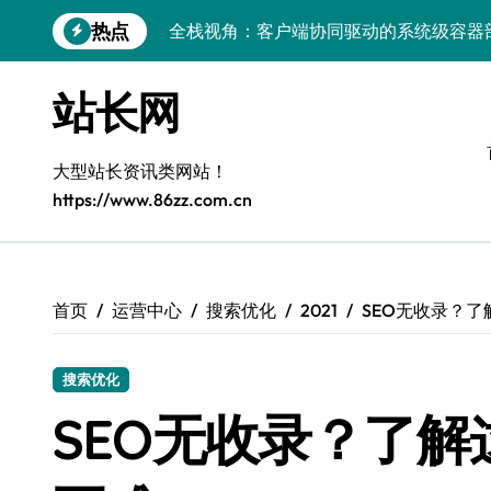
跳
热点
全栈视角：客户端协同驱动的系统级容器
转
到
量子科技视域下：容器化部署与智能编排
内
站长网
容
容器部署与编排：科技赋能服务器端系统
容器智编排：科技赋能云成本削峰，服务
大型站长资讯类网站！
https://www.86zz.com.cn
Windows前端开发环境高效搭建与运行库
Windows下大数据运行库高效部署与管理
5G赋能电商运营，引领移动互联新变革
首页
运营中心
搜索优化
2021
SEO无收录？
容器化+K8s编排：视觉系统高效部署新范
搜索优化
5G驱动通信革新，融合资源新标杆
SEO无收录？了解
容器技术赋能电商：科技驱动系统高效编