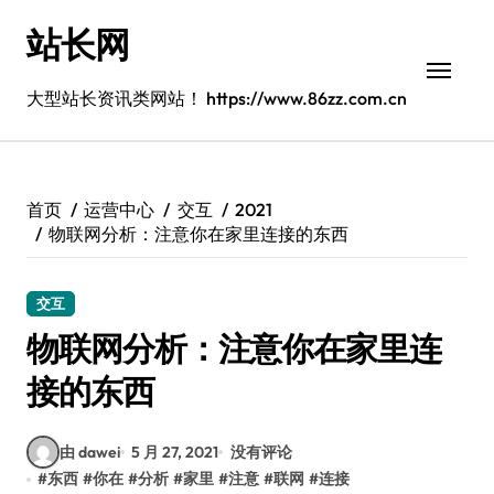
跳
站长网
转
到
内
大型站长资讯类网站！ https://www.86zz.com.cn
容
首页
运营中心
交互
2021
物联网分析：注意你在家里连接的东西
交互
物联网分析：注意你在家里连
接的东西
由 dawei
5 月 27, 2021
没有评论
#
东西
#
你在
#
分析
#
家里
#
注意
#
联网
#
连接