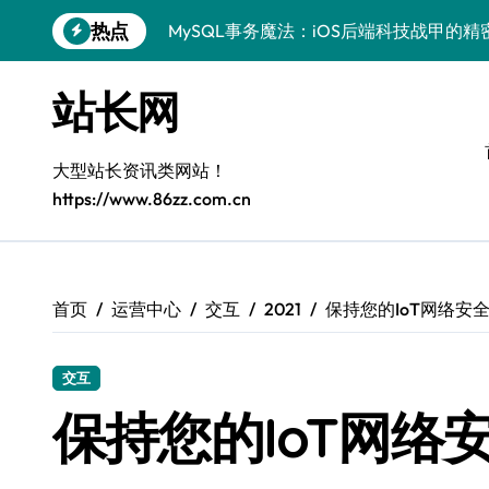
跳
热点
MySQL事务魔法：iOS后端科技战甲的精
转
到
科技赋能：站长学院揭秘MySQL事务控
内
站长网
容
技术精进：MySQL事务控制全解析，站
鸿蒙生态下MySQL事务控制：边缘AI开
大型站长资讯类网站！
https://www.86zz.com.cn
Go语言赋能MySQL事务管理：科技驱动
AI赋能站长：MySQL事务控制技术实战
MySQL进阶：系统工程师事务控制科技
首页
运营中心
交互
2021
保持您的IoT网络安
VR开发进阶：MySQL事务控制精析与科
交互
MySQL事务处理：科技赋能下的高效控
保持您的IoT网络
区块链视角下MySQL事务控制：iOS后