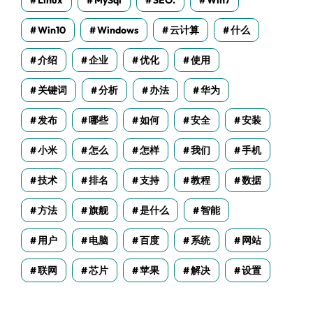
Linux
MySql
SEO.
Win7
Win10
Windows
云计算
什么
介绍
企业
优化
使用
关键词
分析
办法
华为
发布
哪些
如何
安全
安装
小米
怎么
怎样
我们
手机
技术
排名
支持
教程
数据
方法
旗舰
是什么
智能
用户
电脑
百度
系统
网站
联网
芯片
苹果
解决
设置