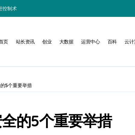
密控制术
制高阶技术实战
长学院助你科技通关
首页
站长资讯
创业
大数据
运营中心
百科
云计
发者的数据科技利器
的高效实践精要
精解与科技应用
实战精要指南
全的5个重要举措
技实战赋能方案
制策略深度解析
安全的5个重要举措
端科技实战精要