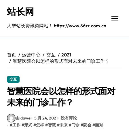
跳
站长网
转
到
内
大型站长资讯类网站！ https://www.86zz.com.cn
容
首页
运营中心
交互
2021
智慧医院会以怎样的形式面对未来的门诊工作？
交互
智慧医院会以怎样的形式面对
未来的门诊工作？
由 dawei
5 月 24, 2021
没有评论
#
工作
#
形式
#
怎样
#
智慧
#
未来
#
门诊
#
院会
#
面对