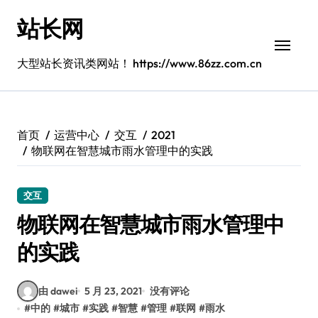
跳
站长网
转
到
内
大型站长资讯类网站！ https://www.86zz.com.cn
容
首页
运营中心
交互
2021
物联网在智慧城市雨水管理中的实践
交互
物联网在智慧城市雨水管理中
的实践
由 dawei
5 月 23, 2021
没有评论
#
中的
#
城市
#
实践
#
智慧
#
管理
#
联网
#
雨水