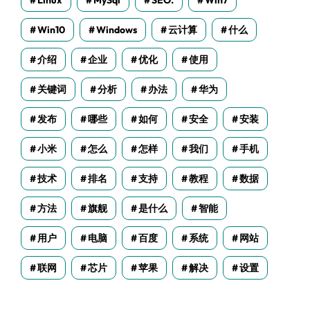
Linux
MySql
SEO.
Win7
Win10
Windows
云计算
什么
介绍
企业
优化
使用
关键词
分析
办法
华为
发布
哪些
如何
安全
安装
小米
怎么
怎样
我们
手机
技术
排名
支持
教程
数据
方法
旗舰
是什么
智能
用户
电脑
百度
系统
网站
联网
芯片
苹果
解决
设置