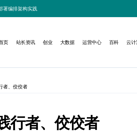
部署编排架构实践
系统架构革新实践
优化新范式
首页
站长资讯
创业
大数据
运营中心
百科
云计
器管理效能跃升
管理
行者、佼佼者
式
践行者、佼佼者
排与深度优化实践