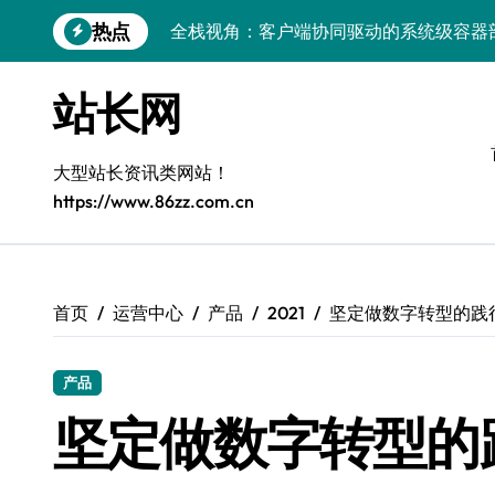
跳
热点
全栈视角：客户端协同驱动的系统级容器
转
到
量子科技视域下：容器化部署与智能编排
内
站长网
容
容器部署与编排：科技赋能服务器端系统
容器智编排：科技赋能云成本削峰，服务
大型站长资讯类网站！
https://www.86zz.com.cn
Windows前端开发环境高效搭建与运行库
Windows下大数据运行库高效部署与管理
5G赋能电商运营，引领移动互联新变革
首页
运营中心
产品
2021
坚定做数字转型的践
容器化+K8s编排：视觉系统高效部署新范
产品
5G驱动通信革新，融合资源新标杆
坚定做数字转型的
容器技术赋能电商：科技驱动系统高效编