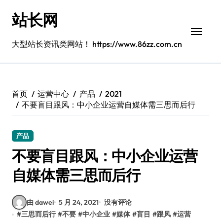
跳
站长网
转
到
内
大型站长资讯类网站！ https://www.86zz.com.cn
容
首页
运营中心
产品
2021
不要盲目跟风：中小企业运营自媒体需三思而后行
产品
不要盲目跟风：中小企业运营
自媒体需三思而后行
由 dawei
5 月 24, 2021
没有评论
#
三思而后行
#
不要
#
中小企业
#
媒体
#
盲目
#
跟风
#
运营