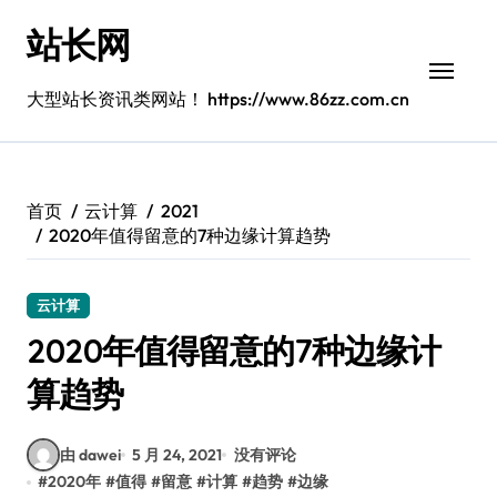
跳
站长网
转
到
内
大型站长资讯类网站！ https://www.86zz.com.cn
容
首页
云计算
2021
2020年值得留意的7种边缘计算趋势
云计算
2020年值得留意的7种边缘计
算趋势
由 dawei
5 月 24, 2021
没有评论
#
2020年
#
值得
#
留意
#
计算
#
趋势
#
边缘