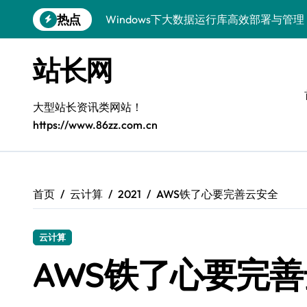
跳
热点
Windows下大数据运行库高效部署与管理
转
到
5G赋能电商运营，引领移动互联新变革
内
站长网
容
容器化+K8s编排：视觉系统高效部署新范
5G驱动通信革新，融合资源新标杆
大型站长资讯类网站！
https://www.86zz.com.cn
5G引领新时代，中国科技领跑全球
容器化多媒体服务架构优化实践
5G驱动通讯革新，客户端开发迈入移动
首页
云计算
2021
AWS铁了心要完善云安全
容器化部署与编排优化：构建高效科技架
云计算
5G赋能，iOS通讯提速新时代
AWS铁了心要完
Windows前端开发环境高效搭建与运行库