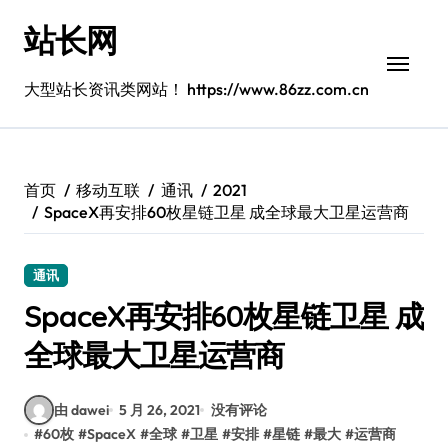
跳
站长网
转
到
内
大型站长资讯类网站！ https://www.86zz.com.cn
容
首页
移动互联
通讯
2021
SpaceX再安排60枚星链卫星 成全球最大卫星运营商
通讯
SpaceX再安排60枚星链卫星 成
全球最大卫星运营商
由 dawei
5 月 26, 2021
没有评论
#
60枚
#
SpaceX
#
全球
#
卫星
#
安排
#
星链
#
最大
#
运营商