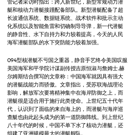
管记者采访时指出：跨入新世纪，新型常规动力潜
艇和核动力潜艇接踵配备部队。新型潜艇配备了超
长波通信系统、数据链系统、战术软件和批示主动
化系统以及智能鱼雷和切确制导导弹，新一代潜艇
的静音性、水下自持力和力较着提高，今天的人民
海军潜艇部队的水下突防能力较着加强。
094型核潜艇不亏国之重器，静音手艺终令美国叹服
美国海军和平学院计谋副传授吉原恒淑与詹姆士.赫
尔姆斯结合撰写的文章称：中国海军就因具有强大
的潜艇战能力而骄傲。文章指出，受苏联海战理论
影响，解放军次要将精神集中在海岸防御之上，而
潜艇很是适合用于施行此类使命。上世纪五十代年
代，认识到了面临的来自海上的，而潜艇与海岸巡
查艇也由此起头成为的第一道防御阵线。到上世纪
八十年代的时候，中国不单下水了核动力潜艇，还
组建了亚洲规模最大的潜艇舰队。