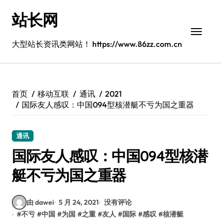
跳
站长网
转
到
内
大型站长资讯类网站！ https://www.86zz.com.cn
容
首页
移动互联
通讯
2021
国际友人感叹：中国094型核潜艇不亏为国之重器
通讯
国际友人感叹：中国094型核潜
艇不亏为国之重器
由 dawei
5 月 24, 2021
没有评论
#
不亏
#
中国
#
为国
#
之重
#
友人
#
国际
#
感叹
#
核潜艇