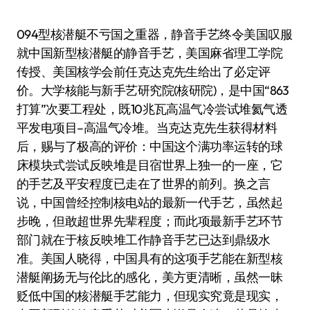
094型核潜艇不亏国之重器，静音手艺终令美国叹服
就中国新型核潜艇的静音手艺，美国麻省理工学院
传授、美国核学会前任克达克先生给出了必定评
价。大学核能与新手艺研究院(核研院)，是中国“863
打算”次要工程处，既10兆瓦高温气冷尝试堆氦气透
平发电项目–高温气冷堆。当克达克先生获得材料
后，赐与了极高的评价：中国这个满功率运转的球
床模块式尝试反映堆是目宿世界上独一的一座，它
的手艺及平安程度已走在了世界的前列。换之言
说，中国曾经控制核电站的最新一代手艺，虽然起
步晚，但敢超世界先辈程度；而此项最新手艺环节
部门就在于核反映堆工作静音手艺已达到鼎级水
准。美国人晓得，中国具有的这项手艺能在新型核
潜艇阐扬无与伦比的感化，美方更清晰，虽然一昧
贬低中国的核潜艇手艺能力，但现实究竟是现实，