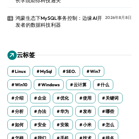
长学院助你科技通关
鸿蒙生态下MySQL事务控制：边缘AI开
2026年8月8日
发者的数据科技利器
云标签
Linux
MySql
SEO.
Win7
Win10
Windows
云计算
什么
介绍
企业
优化
使用
关键词
分析
办法
华为
发布
哪些
如何
安全
安装
小米
怎么
怎样
我们
手机
技术
排名