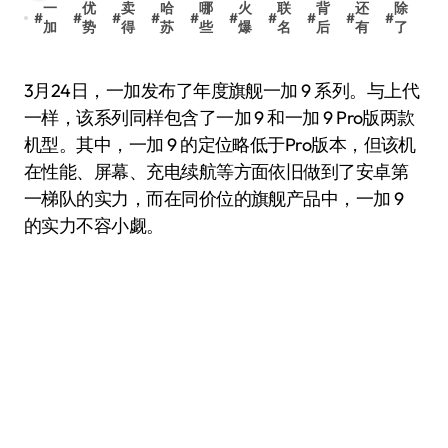
一
优
卖
哈
哪
火
联
背
还
除
#
#
#
#
#
#
#
#
#
#
加
势
得
苏
些
爆
名
后
有
了
3月24日，一加发布了年度旗舰一加 9 系列。与上代
一样，该系列同样包含了一加 9 和一加 9 Pro版两款
机型。其中，一加 9 的定位略低于Pro版本，但该机
在性能、屏幕、充电续航等方面依旧做到了安卓第
一梯队的实力，而在同价位的旗舰产品中，一加 9
的实力不容小觑。