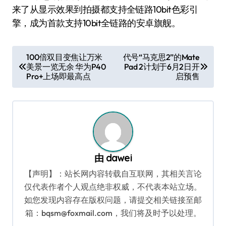
来了从显示效果到拍摄都支持全链路10bit色彩引
擎，成为首款支持10bit全链路的安卓旗舰。
文
100倍双目变焦让万米
代号“马克思2”的Mate
美景一览无余 华为P40
Pad 2计划于6月2日开
章
Pro+上场即最高点
启预售
导
航
由
dawei
【声明】：站长网内容转载自互联网，其相关言论
仅代表作者个人观点绝非权威，不代表本站立场。
如您发现内容存在版权问题，请提交相关链接至邮
箱：bqsm@foxmail.com，我们将及时予以处理。