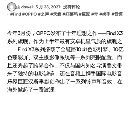
由 dawei
5 月 28, 2021
没有评论
#
Find
#
OPPO
#
之声
#
天籁
#
好莱坞
#
巨匠
#
带
#
携手
#
音频
今年3月份，OPPO发布了十年理想之作——Find X3
系列旗舰。作为上半年最有安卓机皇气质的旗舰之
一，Find X3系列搭载了全链路10bit色彩引擎、10亿
色臻彩屏、双主摄影像系统等一系列亮眼配置。而
且还秀起了跨界合作，不仅与国内知名导演姜文带
来了独特的电影滤镜，还在音频上携手国际电影音
乐界巨匠汉斯·季默创作出了一系列铃声和音效，在
海外掀起了一番波澜。