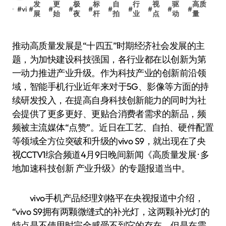
发
更
极
标
自
行
视
驱
高质
#
vi
#
#
#
#
#
#
#
#
#
展
始
夜
杆
拍
业
点
动
量
推动高质量发展是“十四五”时期经济社会发展的主
题，为加快建设科技强国，各行业都在以创新为第
一动力推进产业升级。作为科技产业的创新前沿领
域，智能手机行业近年来对于5G、影像等方面的持
续研发投入，在提高自身科技创新能力的同时为社
会提供了更多更好、更贴合消费者需求的新品，频
频被主流媒体“点赞”。近日在工艺、自拍、硬件配置
等领域全方位突破和升级的vivo S9，就出现在了央
视CCTV1综合频道4月9日晚间新闻《高质量发展 · 多
地加速科技创新 产业升级》的专题报道当中。
vivo手机产品经理刘格平在央视报道中介绍，
“vivo S9拥有两颗微缝式的补光灯，这两颗补光灯的
特点是不使用时完全感受不到它的存在，但是在需