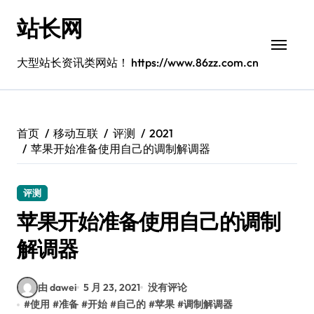
跳
站长网
转
到
内
大型站长资讯类网站！ https://www.86zz.com.cn
容
首页
移动互联
评测
2021
苹果开始准备使用自己的调制解调器
评测
苹果开始准备使用自己的调制
解调器
由 dawei
5 月 23, 2021
没有评论
#
使用
#
准备
#
开始
#
自己的
#
苹果
#
调制解调器