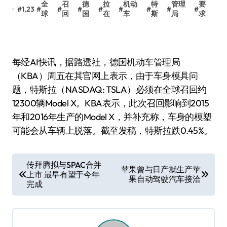
全
召
德
拉
机动
特
管理
要
#
1.23
#
#
#
#
#
#
#
#
球
回
国
在
车
斯
局
求
每经AI快讯，据路透社，德国机动车管理局
（KBA）周五在其官网上表示，由于车身模具问
题，特斯拉（NASDAQ: TSLA）必须在全球召回约
12300辆Model X。KBA表示，此次召回影响到2015
年和2016年生产的Model X，并补充称，车身的模塑
可能会从车辆上脱落。截至发稿，特斯拉跌0.45%。
文
传拜腾拟与SPAC合并
苹果曾与日产就生产苹
上市 最早有望于今年
章
果自动驾驶汽车接洽
完成
导
航