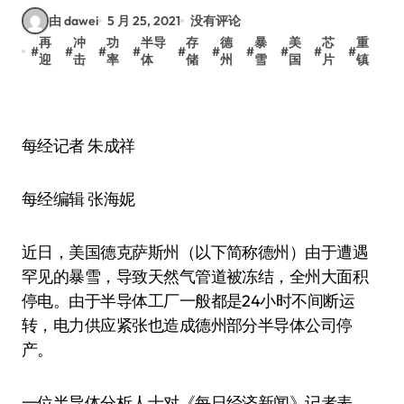
由 dawei
5 月 25, 2021
没有评论
再
冲
功
半导
存
德
暴
美
芯
重
#
#
#
#
#
#
#
#
#
#
迎
击
率
体
储
州
雪
国
片
镇
每经记者 朱成祥
每经编辑 张海妮
近日，美国德克萨斯州（以下简称德州）由于遭遇
罕见的暴雪，导致天然气管道被冻结，全州大面积
停电。由于半导体工厂一般都是24小时不间断运
转，电力供应紧张也造成德州部分半导体公司停
产。
一位半导体分析人士对《每日经济新闻》记者表