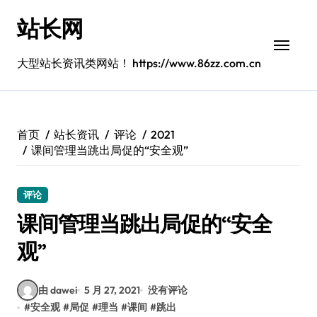
跳
站长网
转
到
内
大型站长资讯类网站！ https://www.86zz.com.cn
容
首页
站长资讯
评论
2021
课间管理当跳出局促的“安全观”
评论
课间管理当跳出局促的“安全
观”
由 dawei
5 月 27, 2021
没有评论
#
安全观
#
局促
#
理当
#
课间
#
跳出