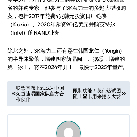
名的并购专家。他参与了SK海力士的多起大型收购
案，包括2017年花费4兆韩元投资日厂铠侠
（Kioxia）、2020年斥资90亿美元并购英特尔
（Intel）的NAND业务。
除此之外，SK海力士还有意在韩国龙仁（Yongin）
的半导体聚落，增建四家新晶圆厂。据悉，增建的
第一家工厂将在2024年开工，最快于2025年量产。
文
联想宣布正式成为中国
限制功能！英伟达试图
短道速滑国家队官方合
章
阻止显卡用来挖以太坊
作伙伴
导
航