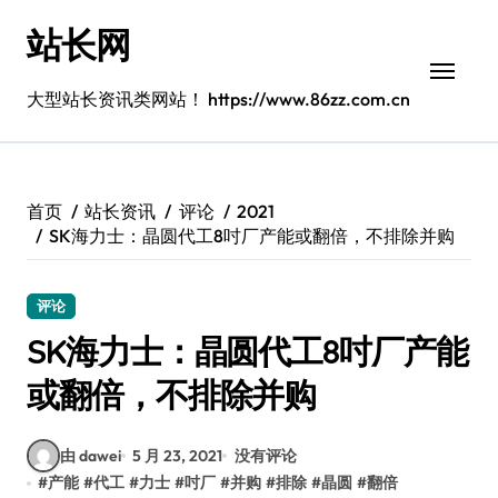
跳
站长网
转
到
内
大型站长资讯类网站！ https://www.86zz.com.cn
容
首页
站长资讯
评论
2021
SK海力士：晶圆代工8吋厂产能或翻倍，不排除并购
评论
SK海力士：晶圆代工8吋厂产能
或翻倍，不排除并购
由 dawei
5 月 23, 2021
没有评论
#
产能
#
代工
#
力士
#
吋厂
#
并购
#
排除
#
晶圆
#
翻倍