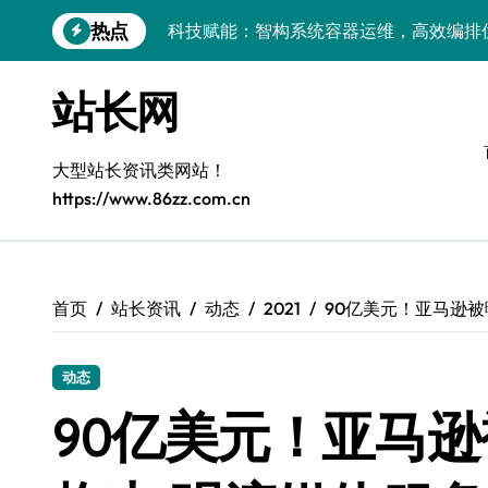
跳
热点
科技赋能：智构系统容器运维，高效编排
转
到
容器化无障碍系统：科技赋能包容性架构
内
站长网
容
云架构革新：容器化部署+智能编排，系
基于编排工具的系统容器化部署与服务器
大型站长资讯类网站！
https://www.86zz.com.cn
容器编排赋能：构建科技驱动的高可用智
科技赋能：容器化部署协同智能编排重塑
容器部署与编排策略：科技赋能服务器性
首页
站长资讯
动态
2021
90亿美元！亚马逊被
容器化部署与编排引擎：科技赋能系统架
动态
容器技术×编排工具深度融合：解锁系统
90亿美元！亚马
容器化转型实战：科技赋能系统优化与智