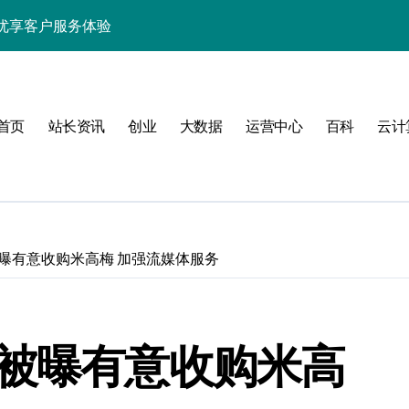
优享客户服务体验
的智能部署新范式
统无障碍优化实战
首页
站长资讯
创业
大数据
运营中心
百科
云计
资源效能优化方案
能服务器分类系统
系统无缝运维新范式
能极致优化
曝有意收购米高梅 加强流媒体服务
构协同新逻辑
性能优化科技新篇
逊被曝有意收购米高
能高效编排指南