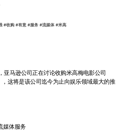
强
#
收购
#
有意
#
服务
#
流媒体
#
米高
ion报道，亚马逊公司正在讨论收购米高梅电影公司
udio，MGM），这将是该公司迄今为止向娱乐领域最大的推