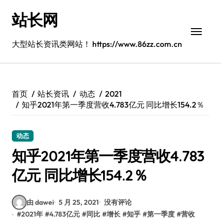
跳
站长网
转
到
内
大型站长资讯类网站！ https://www.86zz.com.cn
容
首页
站长资讯
动态
2021
知乎2021年第一季度营收4.783亿元 同比增长154.2％
动态
知乎2021年第一季度营收4.783
亿元 同比增长154.2％
由 dawei
5 月 25, 2021
没有评论
#
2021年
#
4.783亿元
#
同比
#
增长
#
知乎
#
第一季度
#
营收