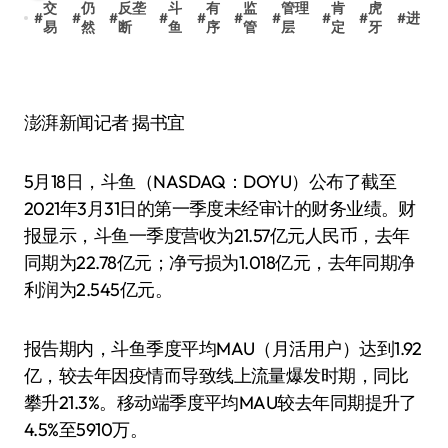
交
仍
反垄
斗
有
监
管理
肯
虎
#
#
#
#
#
#
#
#
#
#
进
易
然
断
鱼
序
管
层
定
牙
澎湃新闻记者 揭书宜
5月18日，斗鱼（NASDAQ：DOYU）公布了截至
2021年3月31日的第一季度未经审计的财务业绩。财
报显示，斗鱼一季度营收为21.57亿元人民币，去年
同期为22.78亿元；净亏损为1.018亿元，去年同期净
利润为2.545亿元。
报告期内，斗鱼季度平均MAU（月活用户）达到1.92
亿，较去年因疫情而导致线上流量爆发时期，同比
攀升21.3%。移动端季度平均MAU较去年同期提升了
4.5%至5910万。