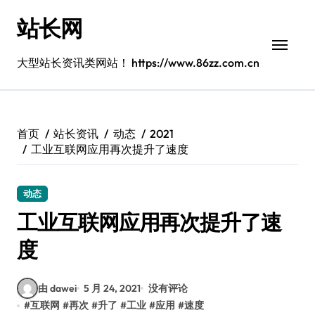
跳
站长网
转
到
内
大型站长资讯类网站！ https://www.86zz.com.cn
容
首页
站长资讯
动态
2021
工业互联网应用再次提升了速度
动态
工业互联网应用再次提升了速
度
由 dawei
5 月 24, 2021
没有评论
#
互联网
#
再次
#
升了
#
工业
#
应用
#
速度