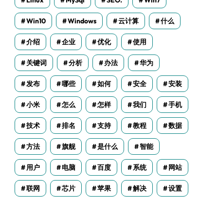
Linux
MySql
SEO.
Win7
Win10
Windows
云计算
什么
介绍
企业
优化
使用
关键词
分析
办法
华为
发布
哪些
如何
安全
安装
小米
怎么
怎样
我们
手机
技术
排名
支持
教程
数据
方法
旗舰
是什么
智能
用户
电脑
百度
系统
网站
联网
芯片
苹果
解决
设置