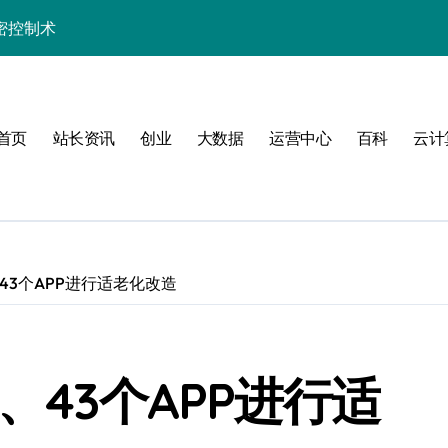
密控制术
制高阶技术实战
长学院助你科技通关
首页
站长资讯
创业
大数据
运营中心
百科
云计
发者的数据科技利器
的高效实践精要
精解与科技应用
实战精要指南
43个APP进行适老化改造
技实战赋能方案
制策略深度解析
、43个APP进行适
端科技实战精要