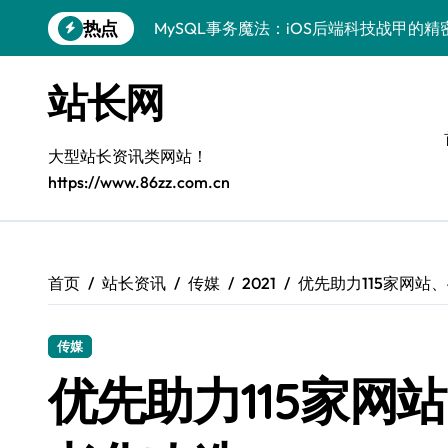
跳
热点
MySQL事务魔法：iOS后端科技战甲的精
转
到
科技赋能：站长学院揭秘MySQL事务控
内
站长网
容
技术精进：MySQL事务控制全解析，站
鸿蒙生态下MySQL事务控制：边缘AI开
大型站长资讯类网站！
https://www.86zz.com.cn
Go语言赋能MySQL事务管理：科技驱动
AI赋能站长：MySQL事务控制技术实战
MySQL进阶：系统工程师事务控制科技
首页
站长资讯
传媒
2021
优先助力115家网站、
VR开发进阶：MySQL事务控制精析与科
传媒
MySQL事务处理：科技赋能下的高效控
优先助力115家网站
区块链视角下MySQL事务控制：iOS后