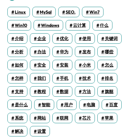
Linux
MySql
SEO.
Win7
Win10
Windows
云计算
什么
介绍
企业
优化
使用
关键词
分析
办法
华为
发布
哪些
如何
安全
安装
小米
怎么
怎样
我们
手机
技术
排名
支持
教程
数据
方法
旗舰
是什么
智能
用户
电脑
百度
系统
网站
联网
芯片
苹果
解决
设置