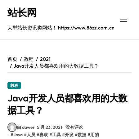
跳
站长网
转
到
内
大型站长资讯类网站！ https://www.86zz.com.cn
容
首页
教程
2021
Java开发人员都喜欢用的大数据工具？
教程
Java开发人员都喜欢用的大数
据工具？
由 dawei
5 月 23, 2021
没有评论
#
Java
#
人员
#
喜欢
#
工具
#
开发
#
数据
#
用的