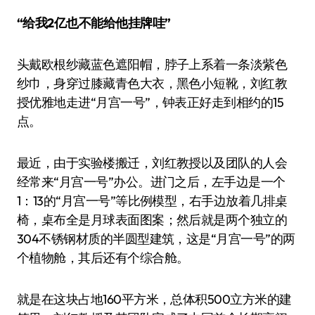
“给我2亿也不能给他挂牌哇”
头戴欧根纱藏蓝色遮阳帽，脖子上系着一条淡紫色
纱巾，身穿过膝藏青色大衣，黑色小短靴，刘红教
授优雅地走进“月宫一号”，钟表正好走到相约的15
点。
最近，由于实验楼搬迁，刘红教授以及团队的人会
经常来“月宫一号”办公。进门之后，左手边是一个
1：13的“月宫一号”等比例模型，右手边放着几排桌
椅，桌布全是月球表面图案；然后就是两个独立的
304不锈钢材质的半圆型建筑，这是“月宫一号”的两
个植物舱，其后还有个综合舱。
就是在这块占地160平方米，总体积500立方米的建