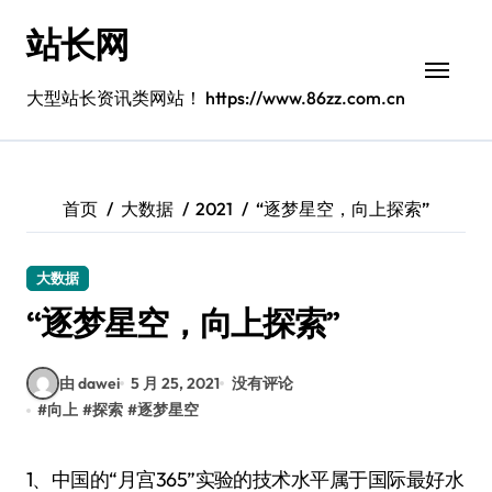
跳
站长网
转
到
内
大型站长资讯类网站！ https://www.86zz.com.cn
容
首页
大数据
2021
“逐梦星空，向上探索”
大数据
“逐梦星空，向上探索”
由 dawei
5 月 25, 2021
没有评论
#
向上
#
探索
#
逐梦星空
1、中国的“月宫365”实验的技术水平属于国际最好水