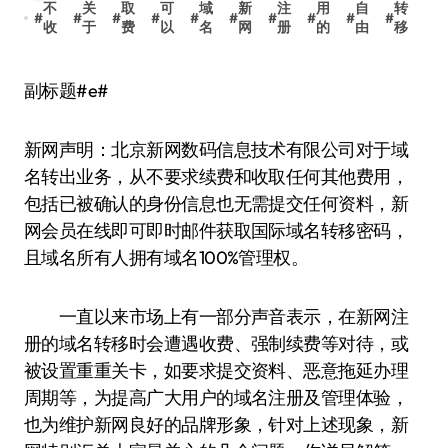
不
关
取
可
域
新
注
用
自
转
#
#
#
#
#
#
#
#
#
#
收
于
费
以
名
网
册
的
由
移
副标题#e#
新网声明：北京新网数码信息技术有限公司对于域
名转出业务，从不要求续费和收取任何其他费用，
包括已被确认的身份信息也无需提交任何资料，新
网会员在线即可即时邮件获取国际域名转移密码，
且域名所有人拥有域名100%管理权。
一直以来市场上有一部分声音表示，在新网注
册的域名转移时会遭遇收费、强制续费等对待，或
被设置重重关卡，如要求提交资料、恶意拖延办理
周期等，为提高广大用户的域名注册及管理体验，
也为维护新网良好的品牌形象，针对上述现象，新