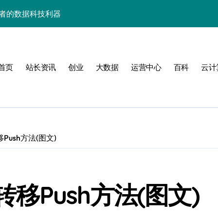
发者的数据科技利器
的高效实践精要
精解与科技应用
首页
站长资讯
创业
大数据
运营中心
百科
云计
实战精要指南
技实战赋能方案
制策略深度解析
制高阶玩法
移Push方法(图文)
科技运维新技能！
技优化技巧揭秘
内转移Push方法(图文)
长学院助你科技通关