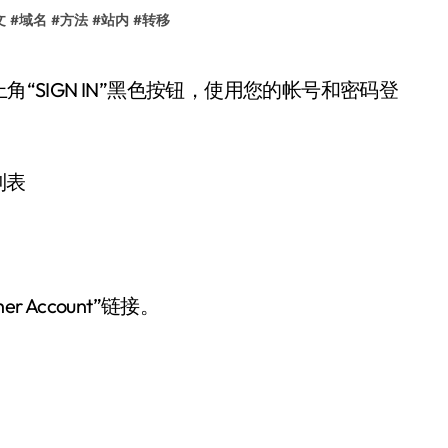
文
#
域名
#
方法
#
站内
#
转移
列表
r Account”链接。