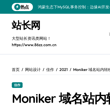
跳
热点
鸿蒙生态下MySQL事务控制：边缘AI开
转
到
Go语言赋能MySQL事务管理：科技驱动
内
站长网
容
AI赋能站长：MySQL事务控制技术实战
MySQL进阶：系统工程师事务控制科技
大型站长资讯类网站！
https://www.86zz.com.cn
VR开发进阶：MySQL事务控制精析与科
MySQL事务处理：科技赋能下的高效控
技术进阶：站长学院揭秘MySQL事务控
首页
网站设计
佳作
2021
Moniker 域名站内转
站长学院：MySQL事务实战揭秘，解锁
佳作
Go语言MySQL事务控制：实战解析与科
Moniker 域名站
技术精进：MySQL事务控制全解析，站