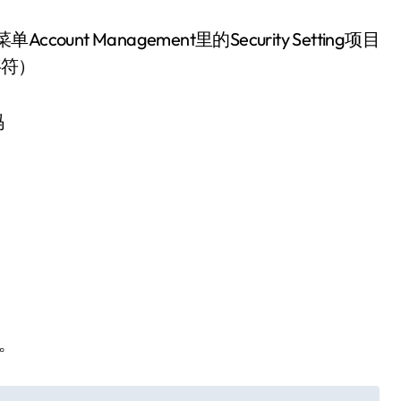
ccount Management里的Security Setting项目
串字符）
码
成。