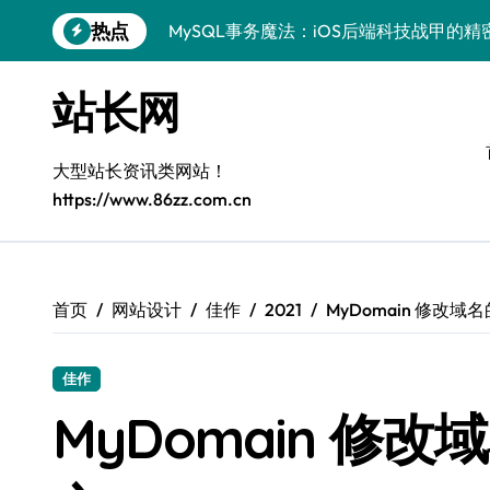
跳
热点
MySQL事务魔法：iOS后端科技战甲的精
转
到
科技赋能：站长学院揭秘MySQL事务控
内
站长网
容
技术精进：MySQL事务控制全解析，站
鸿蒙生态下MySQL事务控制：边缘AI开
大型站长资讯类网站！
https://www.86zz.com.cn
Go语言赋能MySQL事务管理：科技驱动
AI赋能站长：MySQL事务控制技术实战
MySQL进阶：系统工程师事务控制科技
首页
网站设计
佳作
2021
MyDomain 修改域
VR开发进阶：MySQL事务控制精析与科
佳作
MySQL事务处理：科技赋能下的高效控
MyDomain 修改
区块链视角下MySQL事务控制：iOS后