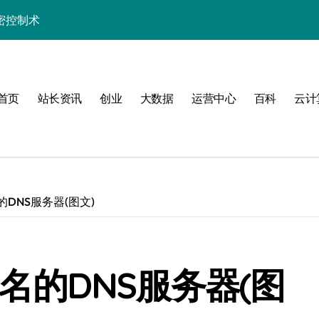
密控制术
制高阶技术实战
长学院助你科技通关
首页
站长资讯
创业
大数据
运营中心
百科
云计
发者的数据科技利器
的高效实践精要
精解与科技应用
实战精要指南
名的DNS服务器(图文)
技实战赋能方案
制策略深度解析
域名的DNS服务器(图
端科技实战精要