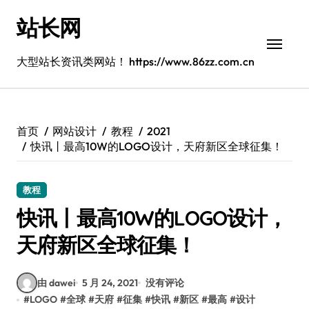
跳
站长网
转
到
内
大型站长资讯类网站！ https://www.86zz.com.cn
容
首页
网站设计
教程
2021
快讯丨最高10W的LOGO设计，天府新区全球征集！
教程
快讯丨最高10W的LOGO设计，
天府新区全球征集！
由 dawei
5 月 24, 2021
没有评论
#
LOGO
#
全球
#
天府
#
征集
#
快讯
#
新区
#
最高
#
设计