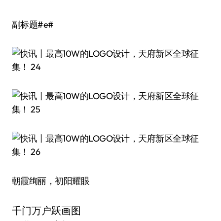
副标题#e#
朝霞绚丽，初阳耀眼
千门万户跃画图