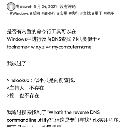
由 dawei
5 月 24, 2021
没有评论
#
Windows
#
反向
#
命令行
#
实用
#
执行
#
查找
#
用于
#
程序
是否有内置的命令行工具可以在
Windows中进行反向DNS查找？即,类似于<
toolname> w.x.y.z => mycomputername
我试过了：
> nslookup：似乎只是向前查找.
>主持人：不存在
>挖：也不存在.
我通过搜索找到了“What’s the reverse DNS
command line utility?”,但这是专门寻找* nix实用程序,