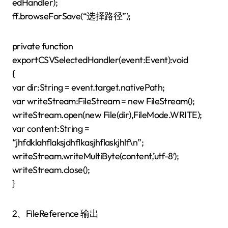
edHandler);
ff.browseForSave(“选择路径”);
private function
exportCSVSelectedHandler(event:Event):void
{
var dir:String = event.target.nativePath;
var writeStream:FileStream = new FileStream();
writeStream.open(new File(dir),FileMode.WRITE);
var content:String =
“jhfdklahflaksjdhflkasjhflaskjhlf\n”;
writeStream.writeMultiByte(content,’utf-8′);
writeStream.close();
}
2、FileReference 输出