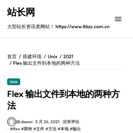
跳
站长网
转
到
内
大型站长资讯类网站！ https://www.86zz.com.cn
容
首页
搭建环境
Unix
2021
Flex 输出文件到本地的两种方法
Unix
Flex 输出文件到本地的两种方
法
由 dawei
5 月 26, 2021
没有评论
#
flex
#
两种
#
文件
#
方法
#
本地
#
输出