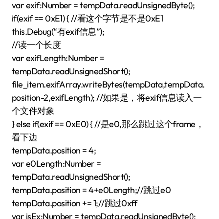
var exif:Number = tempData.readUnsignedByte();
if(exif == 0xE1) { //看这个字节是不是0xE1
this.Debug(“有exif信息”);
//读一个长度
var exifLength:Number =
tempData.readUnsignedShort();
file_item.exifArray.writeBytes(tempData,tempData.
position-2,exifLength); //如果是，将exif信息读入一
个文件对象
} else if(exif == 0xE0) { //是e0,那么跳过这个frame，
看下边
tempData.position = 4;
var e0Length:Number =
tempData.readUnsignedShort();
tempData.position = 4+e0Length;//跳过e0
tempData.position += 1;//跳过0xff
var isEx:Number = tempData.readUnsignedByte();