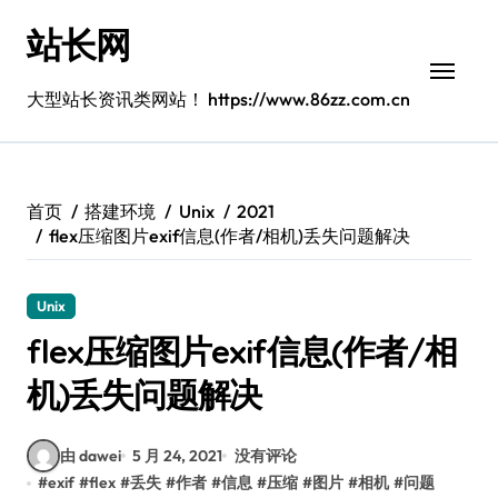
跳
站长网
转
到
内
大型站长资讯类网站！ https://www.86zz.com.cn
容
首页
搭建环境
Unix
2021
flex压缩图片exif信息(作者/相机)丢失问题解决
Unix
flex压缩图片exif信息(作者/相
机)丢失问题解决
由 dawei
5 月 24, 2021
没有评论
#
exif
#
flex
#
丢失
#
作者
#
信息
#
压缩
#
图片
#
相机
#
问题