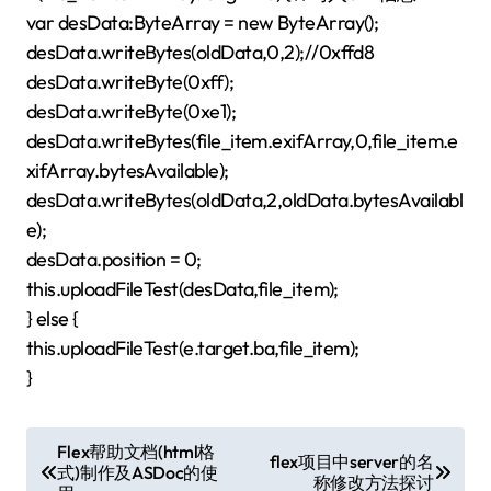
var desData:ByteArray = new ByteArray();
desData.writeBytes(oldData,0,2);//0xffd8
desData.writeByte(0xff);
desData.writeByte(0xe1);
desData.writeBytes(file_item.exifArray,0,file_item.e
xifArray.bytesAvailable);
desData.writeBytes(oldData,2,oldData.bytesAvailabl
e);
desData.position = 0;
this.uploadFileTest(desData,file_item);
} else {
this.uploadFileTest(e.target.ba,file_item);
}
文
Flex帮助文档(html格
flex项目中server的名
式)制作及ASDoc的使
章
称修改方法探讨