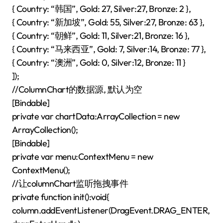
{ Country: “韩国”, Gold: 27, Silver:27, Bronze: 2 },
{ Country: “新加坡”, Gold: 55, Silver:27, Bronze: 63 },
{ Country: “朝鲜”, Gold: 11, Silver:21, Bronze: 16 },
{ Country: “马来西亚”, Gold: 7, Silver:14, Bronze: 77 },
{ Country: “澳洲”, Gold: 0, Silver:12, Bronze: 11 }
]);
//ColumnChart的数据源, 默认为空
[Bindable]
private var chartData:ArrayCollection = new
ArrayCollection();
[Bindable]
private var menu:ContextMenu = new
ContextMenu();
//让columnChart监听拖拽事件
private function init():void{
column.addEventListener(DragEvent.DRAG_ENTER,