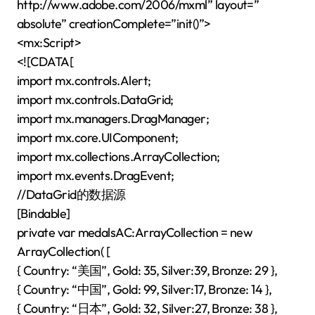
http://www.adobe.com/2006/mxml” layout=”
absolute” creationComplete=”init()”>
<mx:Script>
<![CDATA[
import mx.controls.Alert;
import mx.controls.DataGrid;
import mx.managers.DragManager;
import mx.core.UIComponent;
import mx.collections.ArrayCollection;
import mx.events.DragEvent;
//DataGrid的数据源
[Bindable]
private var medalsAC:ArrayCollection = new
ArrayCollection( [
{ Country: “美国”, Gold: 35, Silver:39, Bronze: 29 },
{ Country: “中国”, Gold: 99, Silver:17, Bronze: 14 },
{ Country: “日本”, Gold: 32, Silver:27, Bronze: 38 },