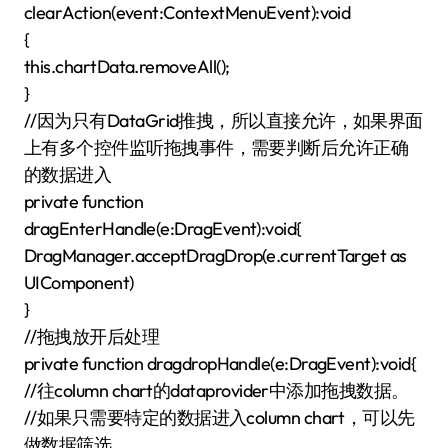
clearAction(event:ContextMenuEvent):void
{
this.chartData.removeAll();
}
//因为只有DataGrid推拽，所以直接允许，如果界面
上有多个控件监听拖拽事件，需要判断后允许正确
的数据进入
private function
dragEnterHandle(e:DragEvent):void{
DragManager.acceptDragDrop(e.currentTarget as
UIComponent)
}
//拖拽放开后处理
private function dragdropHandle(e:DragEvent):void{
//往column chart的dataprovider中添加拖拽数据。
//如果只需要特定的数据进入column chart，可以先
做数据筛选。