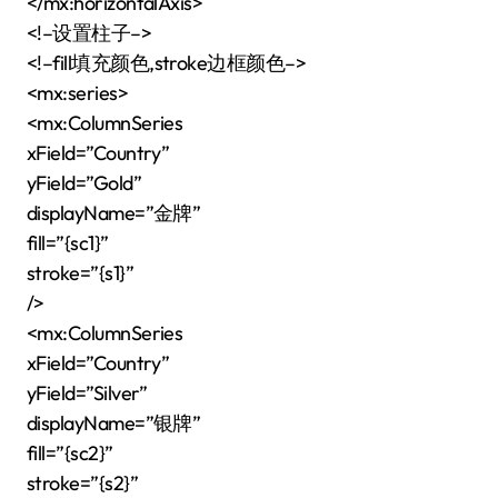
</mx:horizontalAxis>
<!–设置柱子–>
<!–fill填充颜色,stroke边框颜色–>
<mx:series>
<mx:ColumnSeries
xField=”Country”
yField=”Gold”
displayName=”金牌”
fill=”{sc1}”
stroke=”{s1}”
/>
<mx:ColumnSeries
xField=”Country”
yField=”Silver”
displayName=”银牌”
fill=”{sc2}”
stroke=”{s2}”