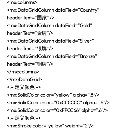
<mx:columns>
<mx:DataGridColumn dataField=”Country”
headerText=”国家” />
<mx:DataGridColumn dataField=”Gold”
headerText=”金牌”/>
<mx:DataGridColumn dataField=”Silver”
headerText=”银牌”/>
<mx:DataGridColumn dataField=”Bronze”
headerText=”铜牌”/>
</mx:columns>
</mx:DataGrid>
<!– 定义颜色 –>
<mx:SolidColor color=”yellow” alpha=”.8″/>
<mx:SolidColor color=”0xCCCCCC” alpha=”.6″/>
<mx:SolidColor color=”0xFFCC66″ alpha=”.6″/>
<!– 定义颜色 –>
<mx:Stroke color=”yellow” weight=”2″/>