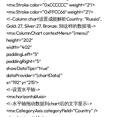
<mx:Stroke color=”0xCCCCCC” weight=”2″/>
<mx:Stroke color=”0xFFCC66″ weight=”2″/>
<!–Column chart设置成能解析Country: “Russia”,
Gold: 27, Silver:27, Bronze: 38这样的数据项–>
<mx:ColumnChart contextMenu=”{menu}”
height=”202″
width=”402″
paddingLeft=”5″
paddingRight=”5″
showDataTips=”true”
dataProvider=”{chartData}”
x=”192″ y=”215″>
<!–设置水平轴–>
<mx:horizontalAxis>
<!–水平轴拖动数据到chart后的文字显示–>
<mx:CategoryAxis categoryField=”Country” />