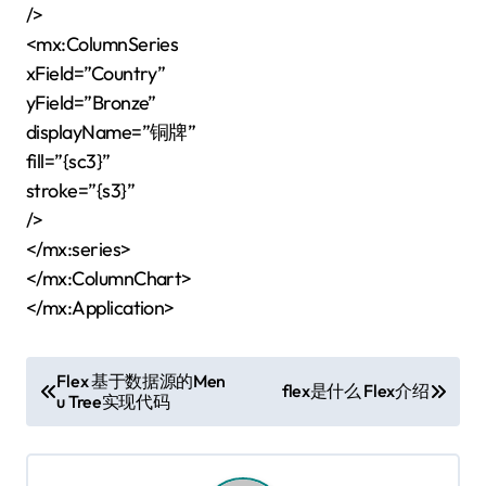
/>
<mx:ColumnSeries
xField=”Country”
yField=”Bronze”
displayName=”铜牌”
fill=”{sc3}”
stroke=”{s3}”
/>
</mx:series>
</mx:ColumnChart>
</mx:Application>
文
Flex 基于数据源的Men
flex是什么 Flex介绍
u Tree实现代码
章
导
航