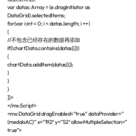
var datas: Array = (e.dragInitiator as
DataGrid).selectedItems;
for(var i:int = 0; i < datas.length; i ++)
{
//不包含已经存在的数据再添加
if(!chartData.contains(datas[i]))
{
chartData.addItem(datas[i]);
}
}
}
]]>
</mx:Script>
<mx:DataGrid dragEnabled=”true” dataProvider=”
{medalsAC}” x=”192″ y=”52″ allowMultipleSelection=”
true”>