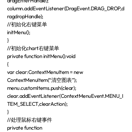
dragEnterHandle);
column.addEventListener(DragEvent.DRAG_DROP,d
ragdropHandle);
//初始化右键菜单
initMenu();
}
//初始化chart右键菜单
private function initMenu():void
{
var clear:ContextMenuItem = new
ContextMenuItem(“清空图表”);
menu.customItems.push(clear);
clear.addEventListener(ContextMenuEvent.MENU_I
TEM_SELECT,clearAction);
}
//处理鼠标右键事件
private function