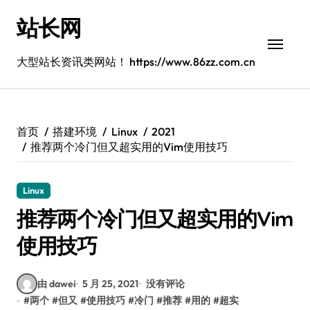
跳
站长网
转
到
内
大型站长资讯类网站！ https://www.86zz.com.cn
容
首页
搭建环境
Linux
2021
推荐两个冷门但又超实用的Vim使用技巧
Linux
推荐两个冷门但又超实用的Vim
使用技巧
由 dawei
5 月 25, 2021
没有评论
#
两个
#
但又
#
使用技巧
#
冷门
#
推荐
#
用的
#
超实