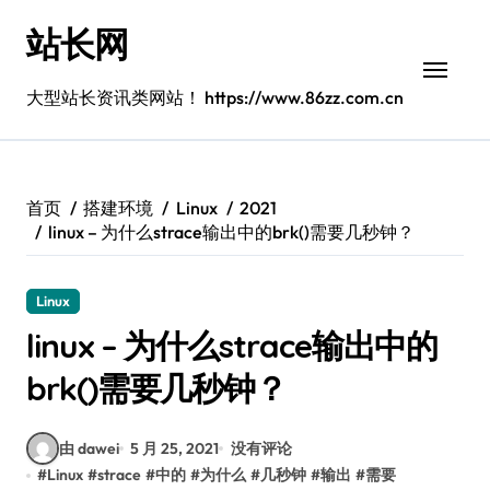
跳
站长网
转
到
内
大型站长资讯类网站！ https://www.86zz.com.cn
容
首页
搭建环境
Linux
2021
linux – 为什么strace输出中的brk()需要几秒钟？
Linux
linux – 为什么strace输出中的
brk()需要几秒钟？
由 dawei
5 月 25, 2021
没有评论
#
Linux
#
strace
#
中的
#
为什么
#
几秒钟
#
输出
#
需要