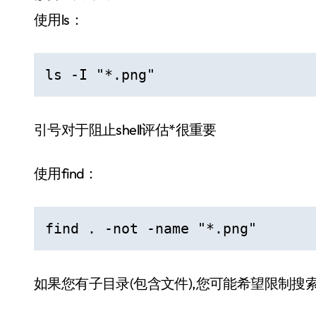
使用ls：
ls -I "*.png"
引号对于阻止shell评估*很重要
使用find：
find . -not -name "*.png"
如果您有子目录(包含文件),您可能希望限制搜