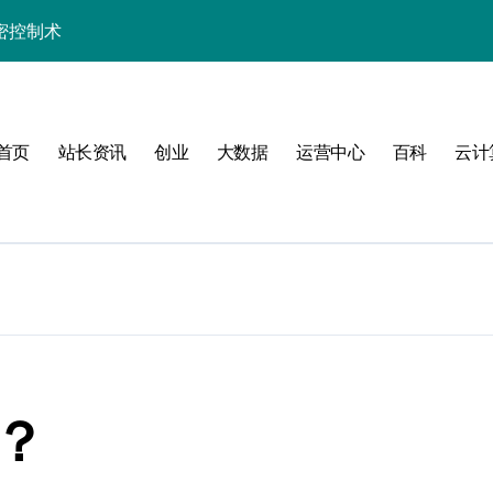
密控制术
制高阶技术实战
长学院助你科技通关
首页
站长资讯
创业
大数据
运营中心
百科
云计
发者的数据科技利器
的高效实践精要
精解与科技应用
实战精要指南
？
技实战赋能方案
制策略深度解析
配？
端科技实战精要