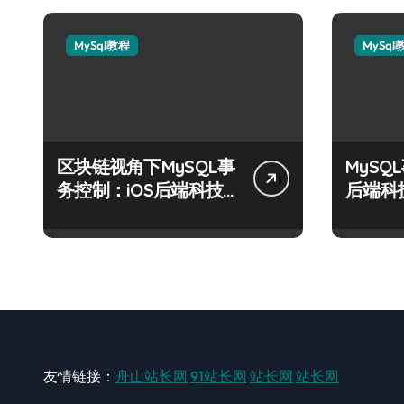
MySql教程
MySql
区块链视角下MySQL事
MySQ
务控制：iOS后端科技
后端科
实战精要
制术
友情链接：
舟山站长网
91站长网
站长网
站长网