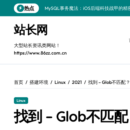
跳
热点
MySQL事务魔法：iOS后端科技战甲的精
转
到
科技赋能：站长学院揭秘MySQL事务控
内
站长网
容
技术精进：MySQL事务控制全解析，站
鸿蒙生态下MySQL事务控制：边缘AI开
大型站长资讯类网站！
https://www.86zz.com.cn
Go语言赋能MySQL事务管理：科技驱动
AI赋能站长：MySQL事务控制技术实战
MySQL进阶：系统工程师事务控制科技
首页
搭建环境
Linux
2021
找到 – Glob不匹配
VR开发进阶：MySQL事务控制精析与科
Linux
MySQL事务处理：科技赋能下的高效控
找到 – Glob不匹
区块链视角下MySQL事务控制：iOS后