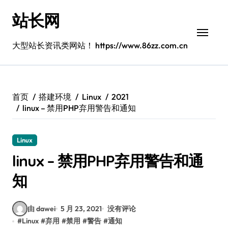
跳
站长网
转
到
内
大型站长资讯类网站！ https://www.86zz.com.cn
容
首页
搭建环境
Linux
2021
linux – 禁用PHP弃用警告和通知
Linux
linux – 禁用PHP弃用警告和通
知
由 dawei
5 月 23, 2021
没有评论
#
Linux
#
弃用
#
禁用
#
警告
#
通知