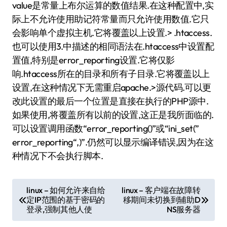
value是常量上布尔运算的数值结果.在这种配置中,实
际上不允许使用助记符常量而只允许使用数值.它只
会影响单个虚拟主机.它将覆盖以上设置.> .htaccess.
也可以使用3.中描述的相同语法在.htaccess中设置配
置值,特别是error_reporting设置.它将仅影
响.htaccess所在的目录和所有子目录.它将覆盖以上
设置,在这种情况下无需重启apache.>源代码.可以更
改此设置的最后一个位置是直接在执行的PHP源中.
如果使用,将覆盖所有以前的设置,这正是我所面临的.
可以设置调用函数“error_reporting()”或“ini_set(”
error_reporting“,)”.仍然可以显示编译错误,因为在这
种情况下不会执行脚本.
文
linux – 如何允许来自给
linux – 客户端在故障转
定IP范围的基于密码的
移期间未切换到辅助D
章
登录,强制其他人使
NS服务器
导