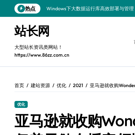
跳
热点
Windows下大数据运行库高效部署与管理
转
到
5G赋能电商运营，引领移动互联新变革
内
站长网
容
容器化+K8s编排：视觉系统高效部署新范
5G驱动通信革新，融合资源新标杆
大型站长资讯类网站！
https://www.86zz.com.cn
5G引领新时代，中国科技领跑全球
容器化多媒体服务架构优化实践
5G驱动通讯革新，客户端开发迈入移动
首页
建站资源
优化
2021
亚马逊就收购Wond
容器化部署与编排优化：构建高效科技架
优化
5G赋能，iOS通讯提速新时代
亚马逊就收购Wond
Windows前端开发环境高效搭建与运行库