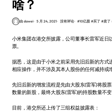
啥？
由 dawei
5 月 24, 2021
没有评论
#
10亿股
#
买了
#
卖了
小米集团在港交所披露，公司董事长雷军近日以相同的价格，进行卖出和认购10亿股小米集团股
票。
据悉，这是由于小米之前采用先旧后新的方式
相应操作，并不涉及其本人股份的任何减持或
先旧后新的增发流程是先由大股东(雷军)将股票
数量的新股，最终大股东(雷军)的持股数量不
目前，港交所还上传了三组权益披露表：