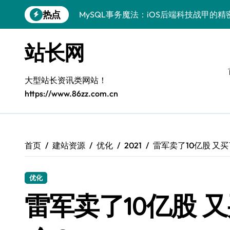
跳
热点
MySQL事务魔法：iOS后端科技战甲的精
转
到
科技赋能：站长学院揭秘MySQL事务控
内
站长网
容
技术精进：MySQL事务控制全解析，站
鸿蒙生态下MySQL事务控制：边缘AI开
大型站长资讯类网站！
https://www.86zz.com.cn
Go语言赋能MySQL事务管理：科技驱动
AI赋能站长：MySQL事务控制技术实战
MySQL进阶：系统工程师事务控制科技
首页
建站资源
优化
2021
雷军卖了10亿股 又
VR开发进阶：MySQL事务控制精析与科
优化
MySQL事务处理：科技赋能下的高效控
雷军卖了10亿股 
区块链视角下MySQL事务控制：iOS后