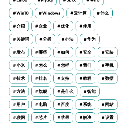
Linux
MySql
SEO.
Win7
Win10
Windows
云计算
什么
介绍
企业
优化
使用
关键词
分析
办法
华为
发布
哪些
如何
安全
安装
小米
怎么
怎样
我们
手机
技术
排名
支持
教程
数据
方法
旗舰
是什么
智能
用户
电脑
百度
系统
网站
联网
芯片
苹果
解决
设置