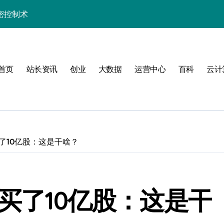
密控制术
制高阶技术实战
长学院助你科技通关
首页
站长资讯
创业
大数据
运营中心
百科
云计
发者的数据科技利器
的高效实践精要
精解与科技应用
实战精要指南
买了10亿股：这是干啥？
技实战赋能方案
制策略深度解析
又买了10亿股：这是干
端科技实战精要