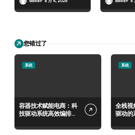
dawei
8 月 4, 2026
dawei
8 
您错过了
系统
系统
容器技术赋能电商：科
全栈视
技驱动系统高效编排与
驱动的
深度优化实践
编排架