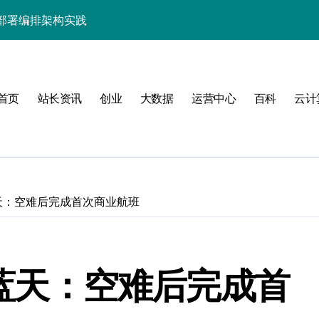
部署编排架构实践
系统架构革新实践
优化新范式
首页
站长资讯
创业
大数据
运营中心
百科
云计
器管理效能跃升
管理
回蓝天：空难后完成首次商业航班
式
重回蓝天：空难后完成首
排与深度优化实践