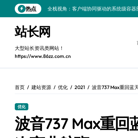
跳
热点
全栈视角：客户端协同驱动的系统级容器
转
到
量子科技视域下：容器化部署与智能编排
内
站长网
容
容器部署与编排：科技赋能服务器端系统
容器智编排：科技赋能云成本削峰，服务
大型站长资讯类网站！
https://www.86zz.com.cn
Windows前端开发环境高效搭建与运行库
Windows下大数据运行库高效部署与管理
5G赋能电商运营，引领移动互联新变革
首页
建站资源
优化
2021
波音737 Max重
容器化+K8s编排：视觉系统高效部署新范
优化
5G驱动通信革新，融合资源新标杆
波音737 Max
容器技术赋能电商：科技驱动系统高效编