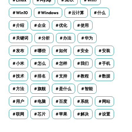
Linux
MySql
SEO.
Win7
Win10
Windows
云计算
什么
介绍
企业
优化
使用
关键词
分析
办法
华为
发布
哪些
如何
安全
安装
小米
怎么
怎样
我们
手机
技术
排名
支持
教程
数据
方法
旗舰
是什么
智能
用户
电脑
百度
系统
网站
联网
芯片
苹果
解决
设置