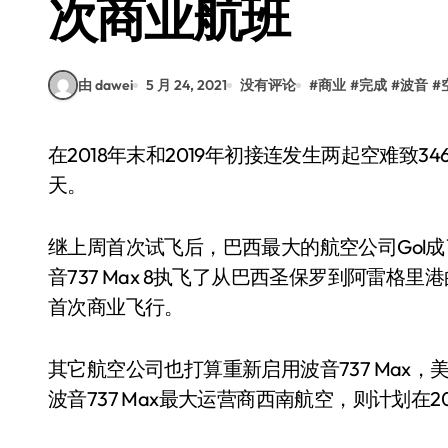
次商业航班
由 dawei
5 月 24, 2021
没有评论
#
商业
#
完成
#
波音
#
在2018年末和2019年初接连发生两起空难致346人丧生后，波音的问题客机737 Max终于重回蓝
天。
继上周首次试飞后，巴西最大的航空公司Gol
音737 Max 8执飞了从巴西圣保罗到阿雷格里
首次商业飞行。
其它航空公司也打算重新启用波音737 Max
波音737 Max最大运营商西南航空，则计划在20