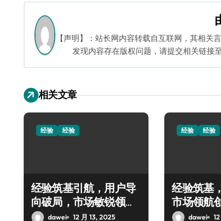
导
航
【声明】：站长网内容转载自互联网，其相关
发现内容存在版权问题，请提交相关链接至邮箱：
相关文章
经验
经验
经验
经验
经验筑基引航，用户导
经验筑基
向破局，市场敏锐领跑
市场领航
创业路
dawei
12 月 13, 2025
dawei
12