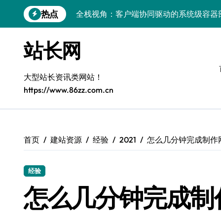
跳
热点
全栈视角：客户端协同驱动的系统级容器
转
到
量子科技视域下：容器化部署与智能编排
内
站长网
容
容器部署与编排：科技赋能服务器端系统
容器智编排：科技赋能云成本削峰，服务
大型站长资讯类网站！
https://www.86zz.com.cn
Windows前端开发环境高效搭建与运行库
Windows下大数据运行库高效部署与管理
5G赋能电商运营，引领移动互联新变革
首页
建站资源
经验
2021
怎么几分钟完成制作
容器化+K8s编排：视觉系统高效部署新范
经验
5G驱动通信革新，融合资源新标杆
怎么几分钟完成制
容器技术赋能电商：科技驱动系统高效编