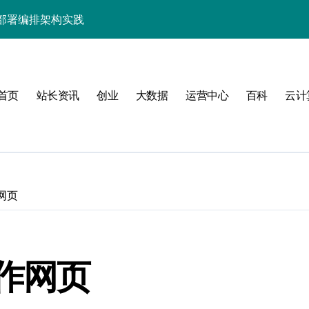
部署编排架构实践
系统架构革新实践
优化新范式
首页
站长资讯
创业
大数据
运营中心
百科
云计
器管理效能跃升
管理
网页
式
作网页
排与深度优化实践