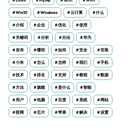
Linux
MySql
SEO.
Win7
Win10
Windows
云计算
什么
介绍
企业
优化
使用
关键词
分析
办法
华为
发布
哪些
如何
安全
安装
小米
怎么
怎样
我们
手机
技术
排名
支持
教程
数据
方法
旗舰
是什么
智能
用户
电脑
百度
系统
网站
联网
芯片
苹果
解决
设置