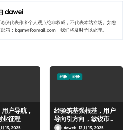
由
dawei
言论仅代表作者个人观点绝非权威，不代表本站立场。如您
bqsm@foxmail.com，我们将及时予以处理。
经验
经验
，用户导航，
经验筑基强根基，用户
创业征程
导向引方向，敏锐市场
定胜局
 月 13, 2025
dawei
12 月 13, 2025